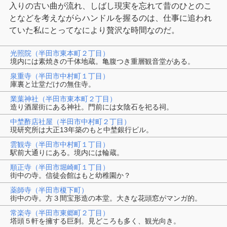
入りの古い曲が流れ、しばし現実を忘れて昔のひとのこ
となどを考えながらハンドルを握るのは、仕事に追われ
ていた私にとってなにより贅沢な時間なのだ。
光照院（半田市東本町２丁目）
境内には素焼きの千体地蔵。亀腹つき重層観音堂がある。
泉重寺（半田市中村町１丁目）
庫裏と辻堂だけの無住寺。
業葉神社（半田市東本町２丁目）
造り酒屋街にある神社。門前には女陰石を祀る祠。
中埜酢店社屋（半田市中村町２丁目）
現研究所は大正13年築のもと中埜銀行ビル。
雲観寺（半田市中村町１丁目）
駅前大通りにある。境内には輪蔵。
順正寺（半田市堀崎町１丁目）
街中の寺。信徒会館はもと幼稚園か？
薬師寺（半田市榎下町）
街中の寺。方３間宝形造の本堂。大きな花頭窓がマンガ的。
常楽寺（半田市東郷町２丁目）
塔頭５軒を擁する巨刹。見どころも多く、観光向き。