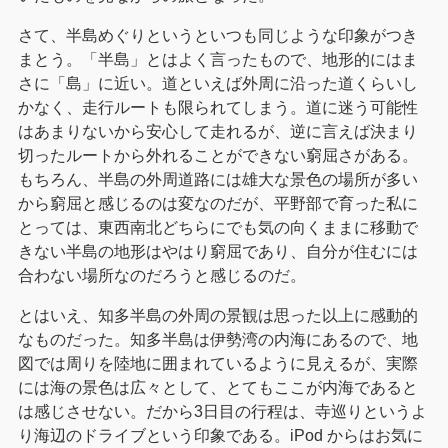
さて、半島めぐりというといつも同じような印象がつき
まとう。「半島」とはよく言ったもので、地形的にはま
さに「島」に近い。道といえば外周に沿った道くらいし
かなく、走行ルートも限られてしまう。道に迷う可能性
はあまりないから安心して走れるが、逆に言えば決まり
切ったルートから外れることができない窮屈さがある。
もちろん、半島の外周道路には雄大な景色の場所が多い
から窮屈と感じるのは変なのだが、平野部で育った私に
とっては、東西南北どちらにでも気の向くままに移動で
きない半島の地形はやはり窮屈であり、自分が住むには
合わない場所なのだろうと感じるのだ。
とはいえ、知多半島の外周の景観は思った以上に感動的
なものだった。知多半島は伊勢湾の内海にあるので、地
図では周りを陸地に囲まれているように見えるが、実際
には海の景色は広々として、とてもここが内海であると
は感じさせない。だから3日目の行程は、寺巡りというよ
り海辺のドライブという印象である。iPod からはお気に