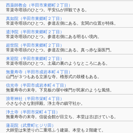
西薬師教会（半田市東郷町２丁目）
常楽寺塔頭のひとつ。平安仏が拝観できる。
真如院（半田市東郷町２丁目）
常楽寺塔頭のひとつ。参道左側にある。玄関の位置が特殊。
遣浄院（半田市東郷町２丁目）
常楽寺塔頭のひとつ。参道右側にある明るい境内。
超世院（半田市東郷町２丁目）
常楽寺塔頭のひとつ。参道左側にある。真っ赤な薬医門。
来迎院（半田市東郷町２丁目）
常楽寺塔頭のひとつ。土蔵の裏のようなところにある。
無量寿寺（半田市成岩本町４丁目）
山門が３つもある立派な寺。櫓形式の鼓楼もある。
信光寺（半田市成岩本町４丁目）
無量寿寺の末寺。下見板の塀や棟門が民家のような風情。
浪寄神社（半田市栄町４丁目）
小さな小さな割拝殿。浄土寺の鎮守社か。
浄土寺（半田市栄町４丁目）
無量寿寺の末寺。信徒会館が目立ち、本堂は古ぼけている。
蓮花院（武豊町ヒジリ田）
大師堂は朱塗りの二重塔ふう建築。本堂も２階建て。