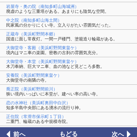
岩屋寺・奥の院（南知多町山海城洲）
廃虚のような三重塔がある。あまりにも陰気な空間。
中之院（南知多町山海土間）
民家風の分かりにくい寺。立入りがたい雰囲気だった。
正蔵寺（美浜町野間本郷）
国道に面し常夜灯。一間一戸楼門、塗籠造り輪蔵がある。
大御堂寺・客殿（美浜町野間東畠ケ）
境内はマニ車の楽園。密教の古刹の雰囲気充分。
大御堂寺・本堂（美浜町野間東畠ケ）
木刀奉納、巨大マニ車、血の池など見どころ多数。
安養院（美浜町野間東畠ケ）
大御堂寺の南隣の寺。
喬正院（美浜町野間前川）
狭い境内いっぱいに本堂が。建ぺい率の高い寺。
恋の水神社（美浜町奥田中白沢）
知多半島中央部にある湧水の流行り神。
正住院（常滑市保示町１丁目）
二重門、輪蔵のある中規模寺院。
もどる
前へ
次へ