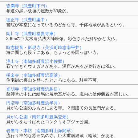
皆満寺（武豊町下門）
参道の黒い板塀の屋敷が印象的。
徳正寺（武豊町里中）
書院が本堂になっているのどかな寺。千体地蔵があるという。
岡川寺（武豊町冨貴寺東）
3.6mの巨大木造弘法大師座像。彩色された鮮やかな大仏。
時志観音・影現寺（美浜町時志南平井）
海に面した段丘にある、ちょっと外国っぽい寺。
浄土寺（南知多町豊浜小佐郷）
石でできたウミガメがある。洞窟があるが奥行きは浅い。
極楽寺（南知多町豊浜高浜）
住宅街の裏山を登ったところにある。駐車不可。
光明寺（南知多町豊浜鳥居）
薬師堂の中には絵馬の展示室がある。境内の信仰装置が楽しい。
円増寺（南知多町豊浜半月）
貝がら公園のふもとにある寺。２階建ての長屋門がある。
貝がら公園（南知多町豊浜登畑）
貝がらをちりばめたコンクリオブジェ公園。
岩屋寺・本坊（南知多町山海間草）
流行り神的な雰囲気の寺。巨大重層経蔵（輪蔵）がある。