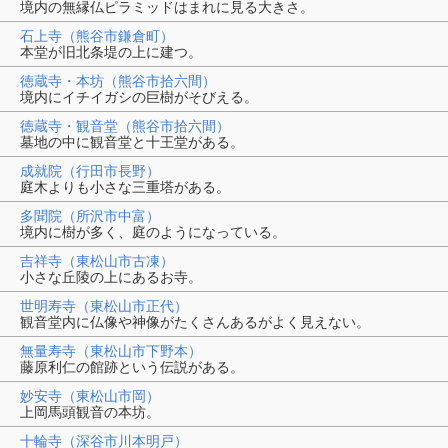
境内の無縁仏ピラミッドはまれに見る大きさ。
石上寺（熊谷市鎌倉町）
本堂が旧北条堤の上に建つ。
徳蔵寺・本坊（熊谷市拾六間）
境内にイチイガシの巨樹がそびえる。
徳蔵寺・観音堂（熊谷市拾六間）
墓地の中に観音堂と十王堂がある。
成就院（行田市長野）
庭木よりも小さな三重塔がある。
多聞院（所沢市中富）
境内に樹が多く、庭のようになっている。
吉祥寺（東松山市古凍）
小さな丘陵の上にあるお寺。
世明寿寺（東松山市正代）
観音堂内に仏像や神像がたくさんあるがよく見えない。
無量寿寺（東松山市下野本）
藤原利仁の館跡という伝説がある。
妙安寺（東松山市岡）
上岡馬頭観音の本坊。
十輪寺（深谷市川本明戸）