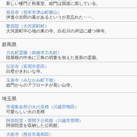
新しい楼門と秋葉堂。総門は国道に面している。
長谷寺（登米市津山町横山）
伊達小次郎の墓があるというが見忘れた‥‥。
繁昌院（大河原町町）
大河原町中心地の東の寺。白石川の岸辺に建つ禅寺。
群馬県
力丸町霊園（前橋市力丸町）
陸屋根の中央に三角の切妻を加えた造形の霊廟。
伝宗寺（富岡市星田）
白壁がきれいな寺。
玉泉寺（みなかみ町下牧）
総門からのアプローチが長い山寺。
埼玉県
市場集会所の火の見櫓（川越市鴨田）
可愛らしい火の見櫓
阿弥陀堂・菅間下公民館（川越市菅間）
阿弥陀堂を収納した公民館。
大龍寺（熊谷市葛和田）