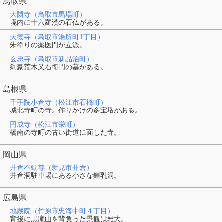
鳥取県
大隣寺（鳥取市馬場町）
境内に十六羅漢の石仏がある。
天徳寺（鳥取市湯所町1丁目）
朱塗りの薬医門が立派。
玄忠寺（鳥取市新品治町）
剣豪荒木又右衛門の墓がある。
島根県
千手院小倉寺（松江市石橋町）
城北寺町の寺。作りかけの多宝塔がある。
円成寺（松江市栄町）
橋南の寺町の古い街道に面した寺。
岡山県
井倉不動尊（新見市井倉）
井倉洞駐車場にある小さな鍾乳洞。
広島県
地蔵院（竹原市忠海中町４丁目）
背後に黒滝山を背負った景観は雄大。