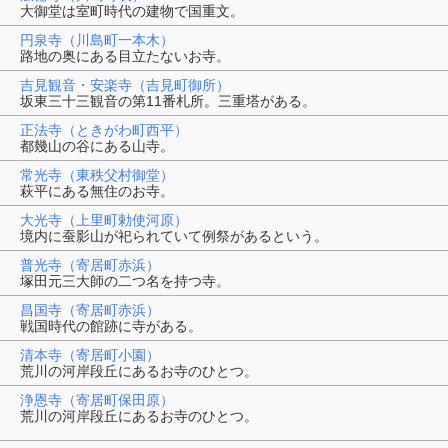
大御堂は室町時代の建物で国重文。
円泉寺（川島町一本木）
路地の奥にある目立たないお寺。
吉見観音・安楽寺（吉見町御所）
坂東三十三観音の第11番札所。三重塔がある。
正法寺（ときがわ町西平）
都幾山の谷にある山寺。
常光寺（東秩父村御堂）
萩平にある無住のお寺。
大光寺（上里町勅使河原）
境内に蚕影山が祀られていて例祭があるという。
普光寺（寄居町赤浜）
塚田元三大師の二つ名を持つ寺。
昌国寺（寄居町赤浜）
戦国時代の館跡に寺がある。
清本寺（寄居町小園）
荒川の河岸段丘にあるお寺のひとつ。
浄恩寺（寄居町保田原）
荒川の河岸段丘にあるお寺のひとつ。