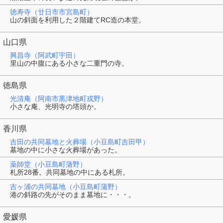
徳寿寺（廿日市市宮島町）
山の斜面を利用した２階建てRC造の本堂。
山口県
興昌寺（阿武町宇田）
里山の中腹にある小さな二重門の寺。
徳島県
光清庵（阿南市黒津地町戎野）
小さな庵、光明寺の塔頭か。
香川県
吉田の共同墓地と火葬場（小豆島町吉田甲）
墓地の中に小さな火葬場があった。
薬師堂（小豆島町蒲野）
札所28番。共同墓地の中にある札所。
吉ヶ浦の共同墓地（小豆島町蒲野）
港の斜路の先がそのまま墓地に・・・。
愛媛県