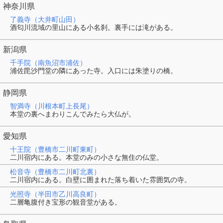
神奈川県
了義寺（大井町山田）
酒匂川流域の里山にある小名刹。裏手には滝がある。
新潟県
千手院（南魚沼市浦佐）
浦佐毘沙門堂の隣にあった寺。入口には朱塗りの橋。
静岡県
智満寺（川根本町上長尾）
本堂の裏へまわりこんでみたら大仏が。
愛知県
十王院（豊橋市二川町東町）
二川宿内にある。本堂のみの小さな無住の仏堂。
松音寺（豊橋市二川町北裏）
二川宿内にある。白壁に囲まれた落ち着いた雰囲気の寺。
光照寺（半田市乙川高良町）
二層亀腹付き宝形の観音堂がある。