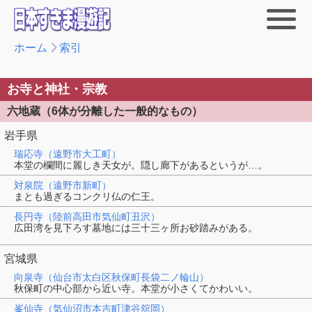
ホーム
索引
お寺と神社・宗教
六地蔵（6体が分離した一般的なもの）
岩手県
瑞応寺（遠野市大工町）
本堂の欄間に麗しき天女が。隠し廊下があるというが…。
対泉院（遠野市新町）
まとも過ぎるコンクリ仏の仁王。
長円寺（陸前高田市気仙町丑沢）
広田湾を見下ろす墓地には三十三ヶ所お砂踏みがある。
宮城県
向泉寺（仙台市太白区秋保町長袋二ノ輪山）
秋保町の中心部から近い寺。本堂が小さくてかわいい。
峯仙寺（気仙沼市本吉町津谷舘岡）