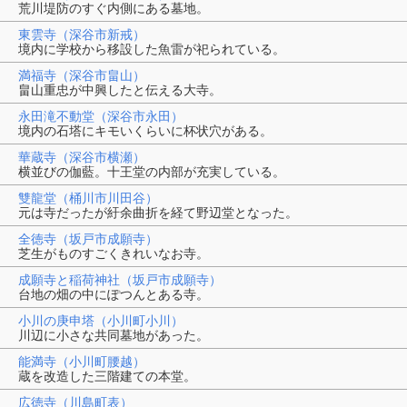
荒川堤防のすぐ内側にある墓地。
東雲寺（深谷市新戒）
境内に学校から移設した魚雷が祀られている。
満福寺（深谷市畠山）
畠山重忠が中興したと伝える大寺。
永田滝不動堂（深谷市永田）
境内の石塔にキモいくらいに杯状穴がある。
華蔵寺（深谷市横瀬）
横並びの伽藍。十王堂の内部が充実している。
雙龍堂（桶川市川田谷）
元は寺だったが紆余曲折を経て野辺堂となった。
全徳寺（坂戸市成願寺）
芝生がものすごくきれいなお寺。
成願寺と稲荷神社（坂戸市成願寺）
台地の畑の中にぽつんとある寺。
小川の庚申塔（小川町小川）
川辺に小さな共同墓地があった。
能満寺（小川町腰越）
蔵を改造した三階建ての本堂。
広徳寺（川島町表）