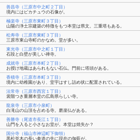
善昌寺（三原市中之町２丁目）
境内にはピカチュウの石像が。
極楽寺（三原市東町３丁目）
山陽の浄土宗建築の特徴をもつ本堂は県文。三重塔もある。
松寿寺（三原市東町３丁目）
三原市東山寺町のかなめ。堂が多い。
東光寺（三原市中之町１丁目）
石段と白壁が美しい禅寺。
成就寺（三原市本町２丁目）
お授け地蔵はあられもない石仏。門前に塔頭がある。
香積寺（三原市本町３丁目）
境内に幼稚園があり、堂宇はすし詰め状に配置されている。
法常寺（三原市西宮１丁目）
裳階つき重層本堂の広島県らしい寺。
龍泉寺（三原市小泉町）
白滝山の山頂を占める寺。磨崖仏がある。
善勝寺（尾道市長江１丁目）
山門を入ると小さなお堂が。本堂は焼失か？
国分寺（福山市神辺町下御領）
黒松並木の長い参道の先に現在の伽藍が。