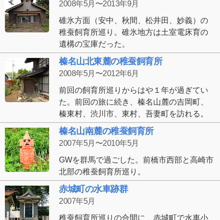
2008年5月〜2013年9月
碓氷方面（安中、秋間、松井田、妙義）の
稚蚕飼育所巡り。碓氷地方は土室電床育の
遺構の宝庫だった。
榛名山北東麓の稚蚕飼育所
2008年5月〜2012年6月
前回の飼育所巡りからはや１年が過ぎてい
た。前回の旅に続き、榛名山麓の吉岡町、
榛東村、渋川市、東村、吾妻町を訪れる。
榛名山南麓の稚蚕飼育所
2007年5月〜2010年5月
GWを群馬で過ごした。前橋市西部と高崎市
北部の稚蚕飼育所巡り。
赤城町の水車跡群
2007年5月
稚蚕飼育所巡りの合間に、赤城町で水車小