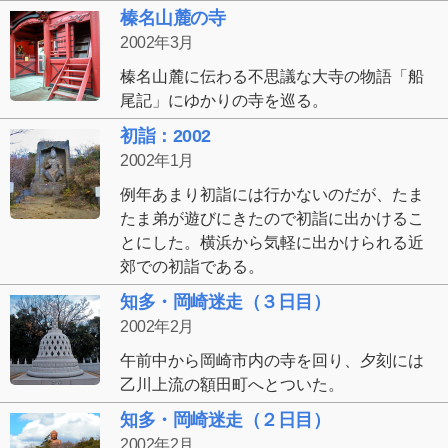
榛名山麓の寺
2002年3月
榛名山麓に伝わる不思議な大寺の物語「船
尾記」にゆかりの寺を巡る。
初詣：2002
2002年1月
例年あまり初詣には行かないのだが、たま
たま弟が遊びにきたので初詣に出かけるこ
とにした。横浜から気軽に出かけられる近
郊での初詣である。
知多・岡崎迷走（３日目）
2002年2月
午前中から岡崎市内の寺を回り、夕刻には
乙川上流の額田町へとついた。
知多・岡崎迷走（２日目）
2002年2月