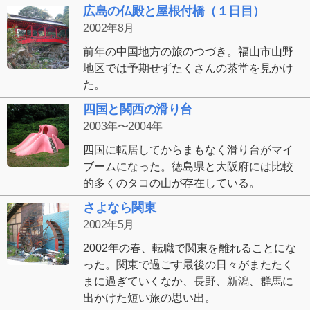
広島の仏殿と屋根付橋（１日目）
2002年8月
前年の中国地方の旅のつづき。福山市山野
地区では予期せずたくさんの茶堂を見かけ
た。
四国と関西の滑り台
2003年〜2004年
四国に転居してからまもなく滑り台がマイ
ブームになった。徳島県と大阪府には比較
的多くのタコの山が存在している。
さよなら関東
2002年5月
2002年の春、転職で関東を離れることにな
った。関東で過ごす最後の日々がまたたく
まに過ぎていくなか、長野、新潟、群馬に
出かけた短い旅の思い出。