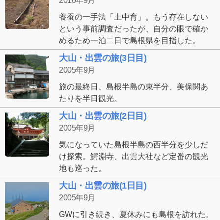
2010年9月
養蚕の一手法「土中育」。もう存在しない
という事前調査だったが、自分の眼で確か
めるため一泊二日で島根県を目指した。
大山・出雲の旅(3日目)
2005年9月
旅の最終日、島根半島の東半分、美保関あ
たりを半日観光。
大山・出雲の旅(2日目)
2005年9月
気になっていた島根半島の西半分を少しだ
け探索。鰐淵寺、出雲大社など定番の観光
地も巡った。
大山・出雲の旅(1日目)
2005年9月
GWに引き続き、夏休みにも島根を訪れた。