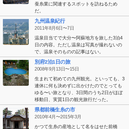
蚕糸業に関連するスポットを訪ねるため
だ。
九州温泉紀行
2011年8月6日〜7日
温泉目当てで大分〜阿蘇地方を旅した3泊4
日の内容。ただし温泉は写真が撮れないの
で、温泉そのものの記事はない。
別府2泊1日の旅
2008年9月13日〜15日
生まれて初めての九州観光。といっても、3
連休に何も決めずに出かけたのでとっても
ゆる〜い旅となり、3日間のうち2日がほぼ
移動日、実質1日の観光旅行だった。
県都前橋生糸の市
2010年4月〜2015年3月
かつて生糸の産地として名をはせた前橋