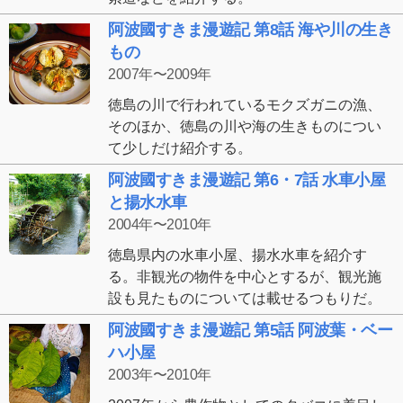
阿波國すきま漫遊記 第8話 海や川の生き
もの
2007年〜2009年
徳島の川で行われているモクズガニの漁、
そのほか、徳島の川や海の生きものについ
て少しだけ紹介する。
阿波國すきま漫遊記 第6・7話 水車小屋
と揚水水車
2004年〜2010年
徳島県内の水車小屋、揚水水車を紹介す
る。非観光の物件を中心とするが、観光施
設も見たものについては載せるつもりだ。
阿波國すきま漫遊記 第5話 阿波葉・ベー
ハ小屋
2003年〜2010年