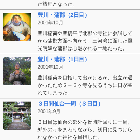
た旅程となった。
豊川・蒲郡（2日目）
2001年10月
豊川稲荷や豊橋平野北部の寺社に参詣して
から蒲郡方面へ向かう。三河湾に面した風
光明媚な蒲郡は心魅かれる土地だった。
豊川・蒲郡（1日目）
2001年10月
豊川稲荷を目指して出かけるが、出立が遅
かったため２～３ヶ寺を見るうちに日が暮
れてしまった。
３日間仙台一周（３日目）
2001年9月
３日目は仙台の郊外を反時計回りに一周。
郊外の寺をまわりながら、初日に見つけら
れなかった神社を目指した。