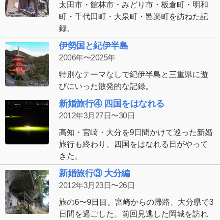
太田市・館林市・みどり市・板倉町・明和
町・千代田町・大泉町・邑楽町を訪ねた記
録。
伊勢国と紀伊半島
2006年〜2025年
特別なテーマなしで紀伊半島と三重県に遊
びにいった散発的な記録。
新婚旅行④ 四国をはなれる
2012年3月27日〜30日
高知・宮崎・大分を9日間かけて巡った新婚
旅行も終わり、四国をはなれる日がやって
きた。
新婚旅行③ 大分編
2012年3月23日〜26日
旅の6〜9日目。宮崎からの帰路、大分県で3
日間を過ごした。前回見逃した岡城を訪れ