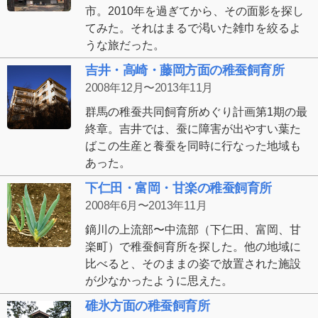
市。2010年を過ぎてから、その面影を探し
てみた。それはまるで渇いた雑巾を絞るよ
うな旅だった。
吉井・高崎・藤岡方面の稚蚕飼育所
2008年12月〜2013年11月
群馬の稚蚕共同飼育所めぐり計画第1期の最
終章。吉井では、蚕に障害が出やすい葉た
ばこの生産と養蚕を同時に行なった地域も
あった。
下仁田・富岡・甘楽の稚蚕飼育所
2008年6月〜2013年11月
鏑川の上流部〜中流部（下仁田、富岡、甘
楽町）で稚蚕飼育所を探した。他の地域に
比べると、そのままの姿で放置された施設
が少なかったように思えた。
碓氷方面の稚蚕飼育所