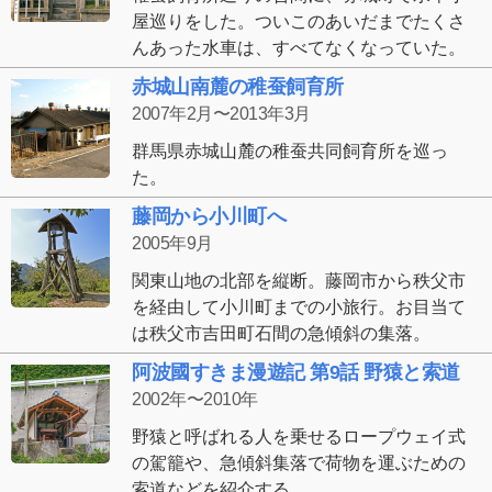
屋巡りをした。ついこのあいだまでたくさ
んあった水車は、すべてなくなっていた。
赤城山南麓の稚蚕飼育所
2007年2月〜2013年3月
群馬県赤城山麓の稚蚕共同飼育所を巡っ
た。
藤岡から小川町へ
2005年9月
関東山地の北部を縦断。藤岡市から秩父市
を経由して小川町までの小旅行。お目当て
は秩父市吉田町石間の急傾斜の集落。
阿波國すきま漫遊記 第9話 野猿と索道
2002年〜2010年
野猿と呼ばれる人を乗せるロープウェイ式
の駕籠や、急傾斜集落で荷物を運ぶための
索道などを紹介する。