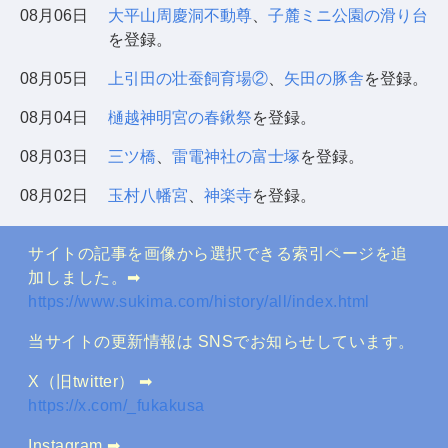
08月06日
大平山周慶洞不動尊
、
子麓ミニ公園の滑り台
を登録。
08月05日
上引田の壮蚕飼育場②
、
矢田の豚舎
を登録。
08月04日
樋越神明宮の春鍬祭
を登録。
08月03日
三ツ橋
、
雷電神社の富士塚
を登録。
08月02日
玉村八幡宮
、
神楽寺
を登録。
サイトの記事を画像から選択できる索引ページを追
加しました。➡
https://www.sukima.com/history/all/index.html
当サイトの更新情報は SNSでお知らせしています。
X（旧twitter） ➡
https://x.com/_fukakusa
Instagram ➡