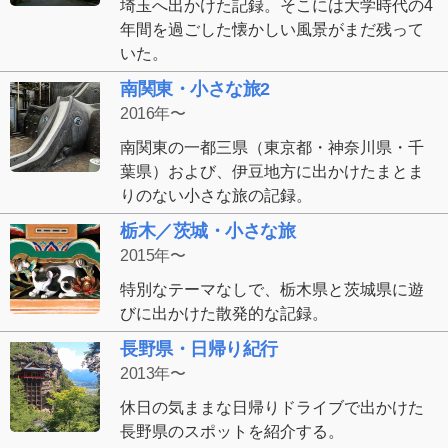
埼玉へ出かけた記録。そこには大学時代の4
年間を過ごした懐かしい風景がまだ残って
いた。
南関東・小さな旅2
2016年〜
南関東の一都三県（東京都・神奈川県・千
葉県）および、伊豆地方に出かけたまとま
りのない小さな旅の記録。
栃木／茨城・小さな旅
2015年〜
特別なテーマなしで、栃木県と茨城県に遊
びに出かけた散発的な記録。
長野県・日帰り紀行
2013年〜
休日の気ままな日帰りドライブで出かけた
長野県のスポットを紹介する。