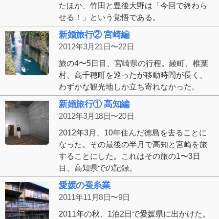
たほか、竹田と豊後大野は「今回で終わら
せる！」という覚悟である。
新婚旅行② 宮崎編
2012年3月21日〜22日
旅の4〜5日目、宮崎県の行程。綾町、椎葉
村、高千穂町を巡ったが移動時間が長く、
わずかな観光地しか立ち寄れなかった。
新婚旅行① 高知編
2012年3月18日〜20日
2012年3月、10年住んだ徳島を去ることに
なった。その最後の半月で高知と宮崎を旅
することにした。これはその旅の1〜3日
目、高知県での記録。
愛媛の蚕糸業
2011年11月8日〜9日
2011年の秋、1泊2日で愛媛県に出かけた。