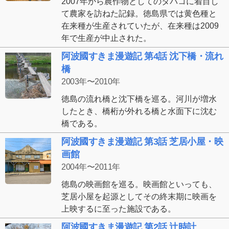
2007年から農作物としてのタバコに着目し
て農家を訪ねた記録。徳島県では黄色種と
在来種が生産されていたが、在来種は2009
年で生産が中止された。
阿波國すきま漫遊記 第4話 沈下橋・流れ
橋
2003年〜2010年
徳島の流れ橋と沈下橋を巡る。河川が増水
したとき、橋桁が外れる橋と水面下に沈む
橋である。
阿波國すきま漫遊記 第3話 芝居小屋・映
画館
2004年〜2011年
徳島の映画館を巡る。映画館といっても、
芝居小屋を起源としてその終末期に映画を
上映するに至った施設である。
阿波國すきま漫遊記 第2話 辻時計