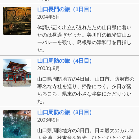
山口長門の旅（1日目）
2004年5月
体調が悪く出立が遅れたため山口県に着い
たのは昼過ぎだった。美川町の観光鉱山ム
ーバレーを観て、島根県の津和野を目指し
た。
山口周防の旅（4日目）
2003年9月
山口県周防地方の4日目。山口市、防府市の
著名な寺社を巡り、帰路につく。夕日が落
ちるころ、県東の小さな半島にたどりつい
た。
山口周防の旅（3日目）
2003年9月
山口県周防地方の3日目。日本最大のカルス
ト台地、秋吉台を観光。ひとつひとつの場