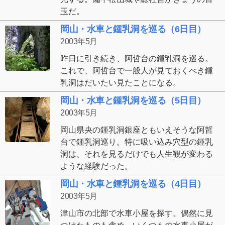
玉だ。
岡山・水車と鍾乳洞を巡る（6日目）
2003年5月
昨日に引き続き、阿哲台の鍾乳洞を巡る。
これで、阿哲台で一般人が見ておくべき鍾
乳洞はだいたい見たことになる。
岡山・水車と鍾乳洞を巡る（5日目）
2003年5月
岡山県央の鍾乳洞銀座ともいえそうな阿哲
台で鍾乳洞巡り。特に吸い込み穴型の鍾乳
洞は、それを見るだけでも人生観が変わる
ような経験だった。
岡山・水車と鍾乳洞を巡る（4日目）
2003年5月
津山市の北部で水車小屋を探す。偶然に見