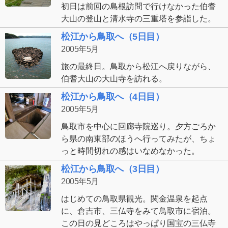
初日は前回の島根訪問で行けなかった伯耆
大山の登山と清水寺の三重塔を参詣した。
松江から鳥取へ（5日目）
2005年5月
旅の最終日。鳥取から松江へ戻りながら、
伯耆大山の大山寺を訪れる。
松江から鳥取へ（4日目）
2005年5月
鳥取市を中心に回廊寺院巡り。夕方ごろか
ら県の南東部のほうへ行ってみたが、ちょ
っと時間切れの感はいなめなかった。
松江から鳥取へ（3日目）
2005年5月
はじめての鳥取県観光。関金温泉を起点
に、倉吉市、三仏寺をみて鳥取市に宿泊。
この日の見どころはやっぱり国宝の三仏寺