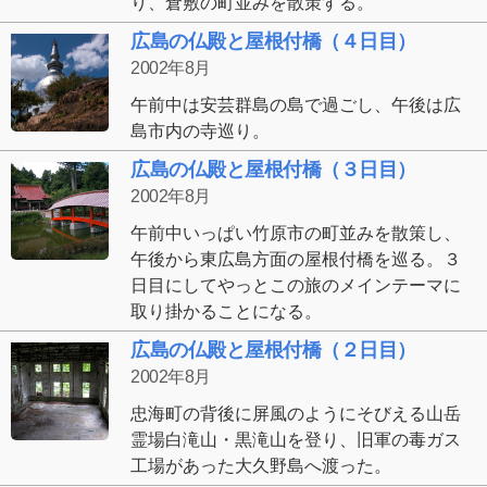
り、倉敷の町並みを散策する。
広島の仏殿と屋根付橋（４日目）
2002年8月
午前中は安芸群島の島で過ごし、午後は広
島市内の寺巡り。
広島の仏殿と屋根付橋（３日目）
2002年8月
午前中いっぱい竹原市の町並みを散策し、
午後から東広島方面の屋根付橋を巡る。３
日目にしてやっとこの旅のメインテーマに
取り掛かることになる。
広島の仏殿と屋根付橋（２日目）
2002年8月
忠海町の背後に屏風のようにそびえる山岳
霊場白滝山・黒滝山を登り、旧軍の毒ガス
工場があった大久野島へ渡った。