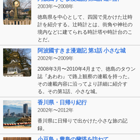
2003年〜2008年
徳島県を中心として、四国で見かけた辻時
計を紹介する。辻時計とは、街角や神社の
境内などに建てられる時計塔や時計台のこ
とだ。
阿波國すきま漫遊記 第1話 小さな城
2002年〜2009年
2008年3月〜2010年4月まで、徳島のタウン
誌『あわわ』で路上観察の連載を持った。
その連載内容に沿ってより詳細に紹介す
る。その第1話、小さな城。
香川県・日帰り紀行
2002年〜2012年
香川県に日帰りで出かけた小さな旅の記
録。
小豆島・豊島の蘭塔を訪ねて