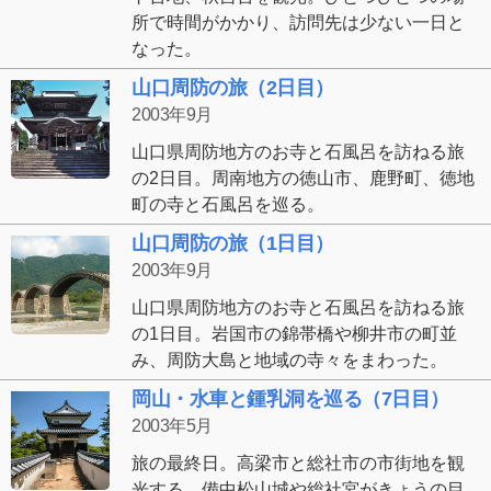
所で時間がかかり、訪問先は少ない一日と
なった。
山口周防の旅（2日目）
2003年9月
山口県周防地方のお寺と石風呂を訪ねる旅
の2日目。周南地方の徳山市、鹿野町、徳地
町の寺と石風呂を巡る。
山口周防の旅（1日目）
2003年9月
山口県周防地方のお寺と石風呂を訪ねる旅
の1日目。岩国市の錦帯橋や柳井市の町並
み、周防大島と地域の寺々をまわった。
岡山・水車と鍾乳洞を巡る（7日目）
2003年5月
旅の最終日。高梁市と総社市の市街地を観
光する。備中松山城や総社宮がきょうの目