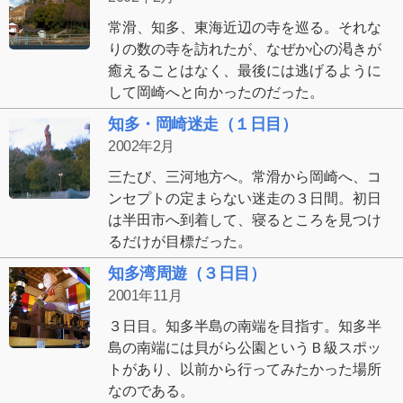
常滑、知多、東海近辺の寺を巡る。それな
りの数の寺を訪れたが、なぜか心の渇きが
癒えることはなく、最後には逃げるように
して岡崎へと向かったのだった。
知多・岡崎迷走（１日目）
2002年2月
三たび、三河地方へ。常滑から岡崎へ、コ
ンセプトの定まらない迷走の３日間。初日
は半田市へ到着して、寝るところを見つけ
るだけが目標だった。
知多湾周遊（３日目）
2001年11月
３日目。知多半島の南端を目指す。知多半
島の南端には貝がら公園というＢ級スポッ
トがあり、以前から行ってみたかった場所
なのである。