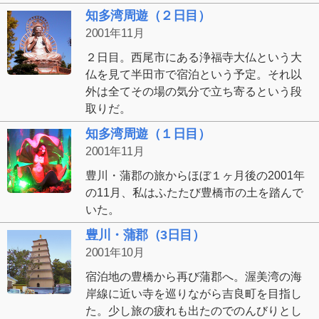
知多湾周遊（２日目）
2001年11月
２日目。西尾市にある浄福寺大仏という大
仏を見て半田市で宿泊という予定。それ以
外は全てその場の気分で立ち寄るという段
取りだ。
知多湾周遊（１日目）
2001年11月
豊川・蒲郡の旅からほぼ１ヶ月後の2001年
の11月、私はふたたび豊橋市の土を踏んで
いた。
豊川・蒲郡（3日目）
2001年10月
宿泊地の豊橋から再び蒲郡へ。渥美湾の海
岸線に近い寺を巡りながら吉良町を目指し
た。少し旅の疲れも出たのでのんびりとし