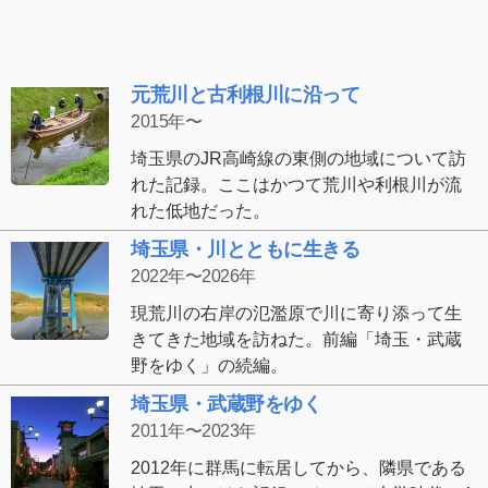
元荒川と古利根川に沿って
2015年〜
埼玉県のJR高崎線の東側の地域について訪
れた記録。ここはかつて荒川や利根川が流
れた低地だった。
埼玉県・川とともに生きる
2022年〜2026年
現荒川の右岸の氾濫原で川に寄り添って生
きてきた地域を訪ねた。前編「埼玉・武蔵
野をゆく」の続編。
埼玉県・武蔵野をゆく
2011年〜2023年
2012年に群馬に転居してから、隣県である