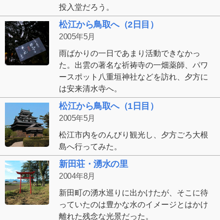
投入堂だろう。
松江から鳥取へ（2日目）
2005年5月
雨ばかりの一日であまり活動できなかっ
た。出雲の著名な祈祷寺の一畑薬師、パワ
ースポット八重垣神社などを訪れ、夕方に
は安来清水寺へ。
松江から鳥取へ（1日目）
2005年5月
松江市内をのんびり観光し、夕方ごろ大根
島へ行ってみた。
新田荘・湧水の里
2004年8月
新田町の湧水巡りに出かけたが、そこに待
っていたのは豊かな水のイメージとはかけ
離れた残念な光景だった。